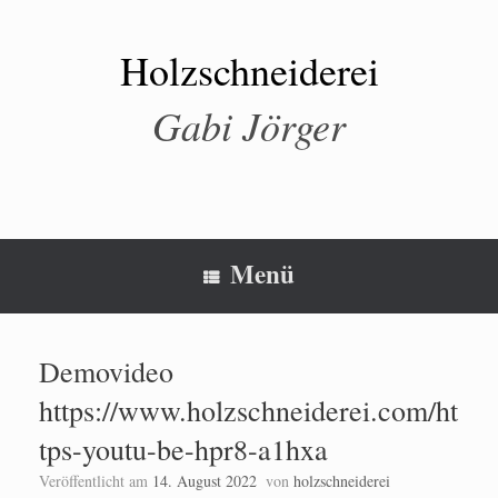
Zum
Inhalt
springen
Holzschneiderei
Gabi Jörger
Menü
Demovideo
https://www.holzschneiderei.com/ht
tps-youtu-be-hpr8-a1hxa
Veröffentlicht am
14. August 2022
von
holzschneiderei