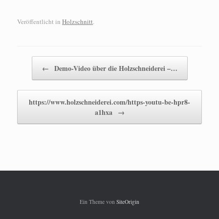
Veröffentlicht in
Holzschnitt
.
Beitragsnavigation
←
Demo-Video über die Holzschneiderei –…
https://www.holzschneiderei.com/https-youtu-be-hpr8-
a1hxa
→
Ein Theme von
SiteOrigin